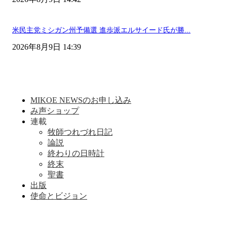
米民主党ミシガン州予備選 進歩派エルサイード氏が勝...
2026年8月9日 14:39
MIKOE NEWSのお申し込み
み声ショップ
連載
牧師つれづれ日記
論説
終わりの日時計
終末
聖書
出版
使命とビジョン