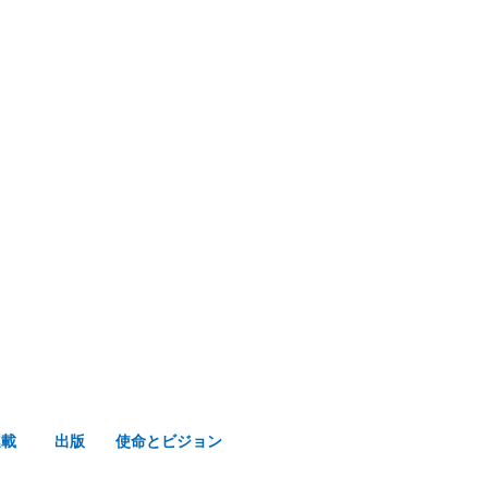
み声ショップ
連載
出版
使命とビジョン
連載
出版
使命とビジョン