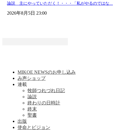
論説 主にやっていただく！・・・「私がやるのではな...
2026年8月5日 23:00
MIKOE NEWSのお申し込み
み声ショップ
連載
牧師つれづれ日記
論説
終わりの日時計
終末
聖書
出版
使命とビジョン