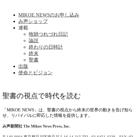
MIKOE NEWSのお申し込み
み声ショップ
連載
牧師つれづれ日記
論説
終わりの日時計
終末
聖書
出版
使命とビジョン
聖書の視点で時代を読む
「MIKOE NEWS」は、聖書の視点から終末の世界の動きを告げ知ら
せ、リバイバルに即応した情報を提供します。
み声新聞社
The Mikoe News Press, Inc.
〒140-0004 東京都品川区南品川 5-16-14-315
TEL: 03-6451-4338 FAX: 03-