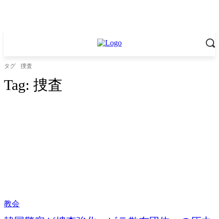
タグ
捜査
Tag:
捜査
教会