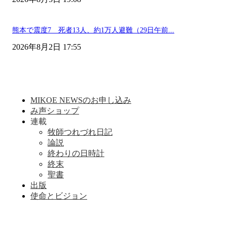
熊本で震度7 死者13人、約1万人避難（29日午前...
2026年8月2日 17:55
MIKOE NEWSのお申し込み
み声ショップ
連載
牧師つれづれ日記
論説
終わりの日時計
終末
聖書
出版
使命とビジョン