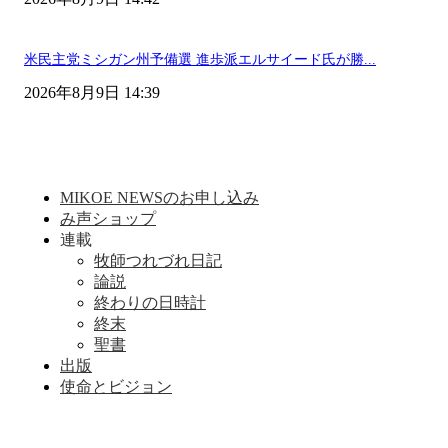
米民主党ミシガン州予備選 進歩派エルサイード氏が勝...
2026年8月9日 14:39
MIKOE NEWSのお申し込み
み声ショップ
連載
牧師つれづれ日記
論説
終わりの日時計
終末
聖書
出版
使命とビジョン