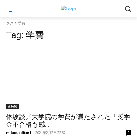
タグ
学費
Tag:
学費
体験談
体験談／大学院の学費が満たされた「奨学
金不合格も感...
mikoe-editor1
-
2021年2月2日 22:32
0