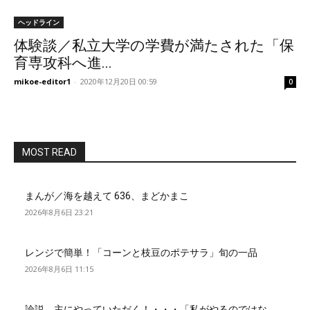
ヘッドライン
体験談／私立大学の学費が満たされた「保
育専攻科へ進...
mikoe-editor1
-
2020年12月20日 00:59
0
MOST READ
まんが／海を越えて 636、まどかまこ
2026年8月6日 23:21
レンジで簡単！「コーンと枝豆のポテサラ」旬の一品
2026年8月6日 11:15
論説 主にやっていただく！・・・「私がやるのではな...