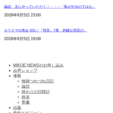
論説 主にやっていただく！・・・「私がやるのではな...
2026年8月5日 23:00
カリスマの恵み 331／『預言』7章 的確な預言の...
2026年8月5日 19:08
MIKOE NEWSのお申し込み
み声ショップ
連載
牧師つれづれ日記
論説
終わりの日時計
終末
聖書
出版
使命とビジョン