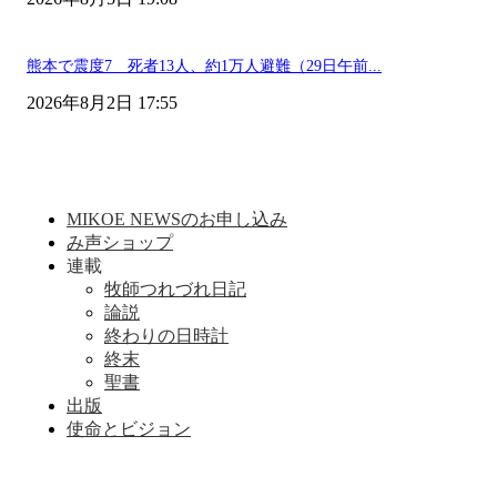
熊本で震度7 死者13人、約1万人避難（29日午前...
2026年8月2日 17:55
MIKOE NEWSのお申し込み
み声ショップ
連載
牧師つれづれ日記
論説
終わりの日時計
終末
聖書
出版
使命とビジョン