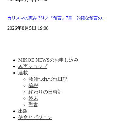
カリスマの恵み 331／『預言』7章 的確な預言の...
2026年8月5日 19:08
MIKOE NEWSのお申し込み
み声ショップ
連載
牧師つれづれ日記
論説
終わりの日時計
終末
聖書
出版
使命とビジョン