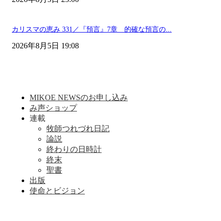
カリスマの恵み 331／『預言』7章 的確な預言の...
2026年8月5日 19:08
MIKOE NEWSのお申し込み
み声ショップ
連載
牧師つれづれ日記
論説
終わりの日時計
終末
聖書
出版
使命とビジョン