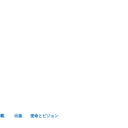
み声ショップ
連載
出版
使命とビジョン
連載
出版
使命とビジョン