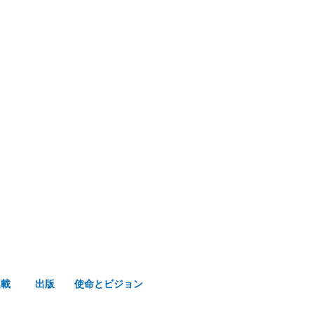
み声ショップ
連載
出版
使命とビジョン
連載
出版
使命とビジョン