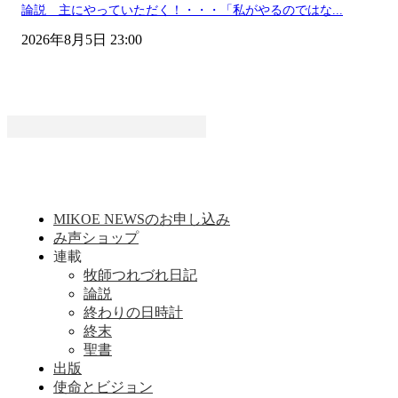
論説 主にやっていただく！・・・「私がやるのではな...
2026年8月5日 23:00
MIKOE NEWSのお申し込み
み声ショップ
連載
牧師つれづれ日記
論説
終わりの日時計
終末
聖書
出版
使命とビジョン