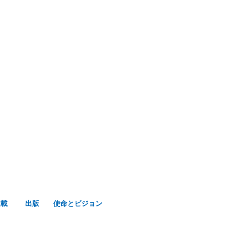
み声ショップ
連載
出版
使命とビジョン
連載
出版
使命とビジョン