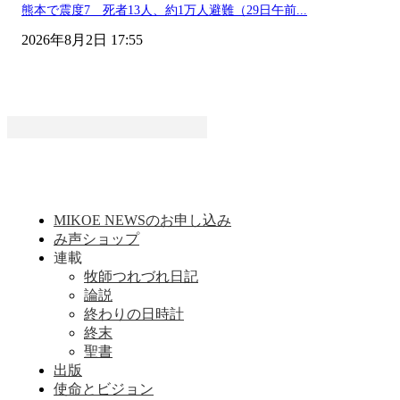
熊本で震度7 死者13人、約1万人避難（29日午前...
2026年8月2日 17:55
MIKOE NEWSのお申し込み
み声ショップ
連載
牧師つれづれ日記
論説
終わりの日時計
終末
聖書
出版
使命とビジョン