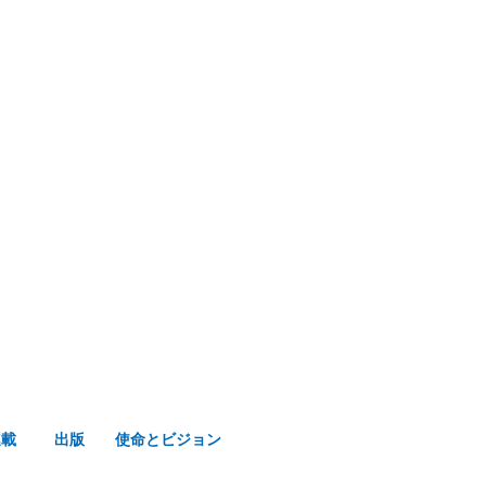
み声ショップ
連載
出版
使命とビジョン
連載
出版
使命とビジョン