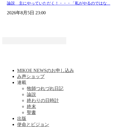
論説 主にやっていただく！・・・「私がやるのではな...
2026年8月5日 23:00
MIKOE NEWSのお申し込み
み声ショップ
連載
牧師つれづれ日記
論説
終わりの日時計
終末
聖書
出版
使命とビジョン