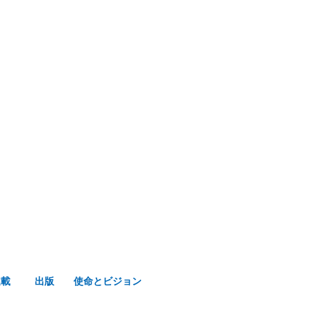
み声ショップ
連載
出版
使命とビジョン
連載
出版
使命とビジョン