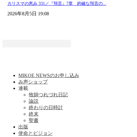
カリスマの恵み 331／『預言』7章 的確な預言の...
2026年8月5日 19:08
MIKOE NEWSのお申し込み
み声ショップ
連載
牧師つれづれ日記
論説
終わりの日時計
終末
聖書
出版
使命とビジョン