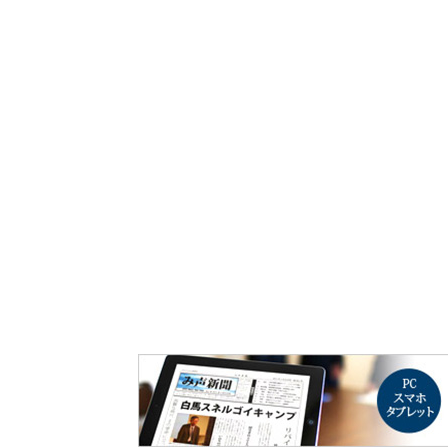
み声ショップ
連載
出版
使命とビジョン