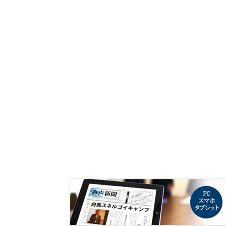
み声ショップ
連載
出版
使命とビジョン