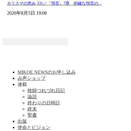
カリスマの恵み 331／『預言』7章 的確な預言の...
2026年8月5日 19:08
MIKOE NEWSのお申し込み
み声ショップ
連載
牧師つれづれ日記
論説
終わりの日時計
終末
聖書
出版
使命とビジョン