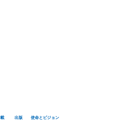
み声ショップ
連載
出版
使命とビジョン
連載
出版
使命とビジョン