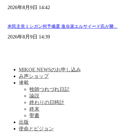
2026年8月9日 14:42
米民主党ミシガン州予備選 進歩派エルサイード氏が勝...
2026年8月9日 14:39
MIKOE NEWSのお申し込み
み声ショップ
連載
牧師つれづれ日記
論説
終わりの日時計
終末
聖書
出版
使命とビジョン