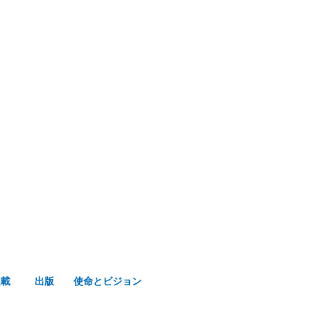
み声ショップ
連載
出版
使命とビジョン
連載
出版
使命とビジョン