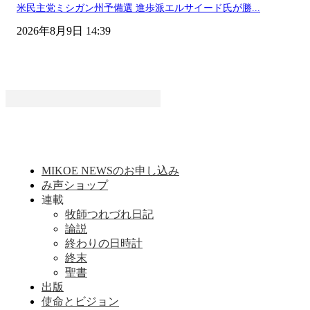
米民主党ミシガン州予備選 進歩派エルサイード氏が勝...
2026年8月9日 14:39
MIKOE NEWSのお申し込み
み声ショップ
連載
牧師つれづれ日記
論説
終わりの日時計
終末
聖書
出版
使命とビジョン