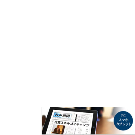
み声ショップ
連載
出版
使命とビジョン