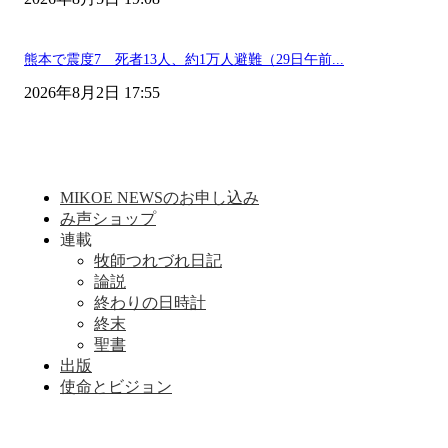
熊本で震度7 死者13人、約1万人避難（29日午前...
2026年8月2日 17:55
MIKOE NEWSのお申し込み
み声ショップ
連載
牧師つれづれ日記
論説
終わりの日時計
終末
聖書
出版
使命とビジョン