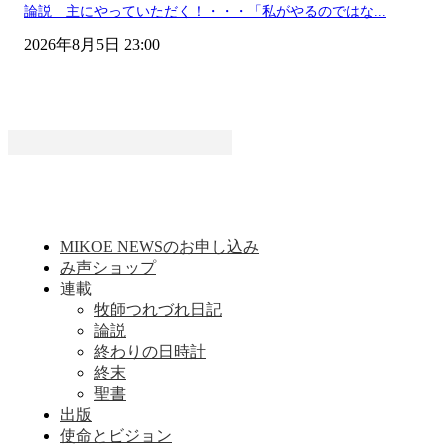
論説 主にやっていただく！・・・「私がやるのではな...
2026年8月5日 23:00
MIKOE NEWSのお申し込み
み声ショップ
連載
牧師つれづれ日記
論説
終わりの日時計
終末
聖書
出版
使命とビジョン