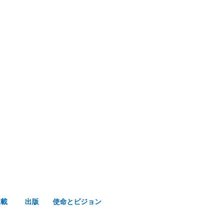
み声ショップ
連載
出版
使命とビジョン
連載
出版
使命とビジョン