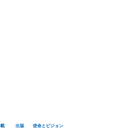
み声ショップ
連載
出版
使命とビジョン
連載
出版
使命とビジョン