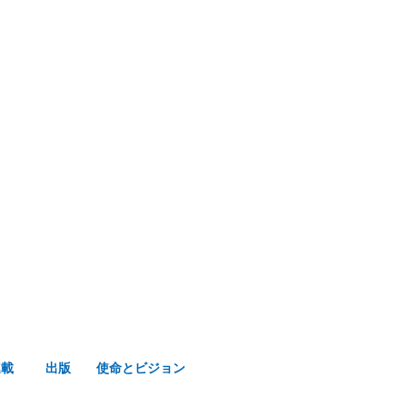
み声ショップ
連載
出版
使命とビジョン
連載
出版
使命とビジョン