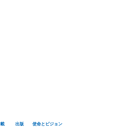
み声ショップ
連載
出版
使命とビジョン
連載
出版
使命とビジョン