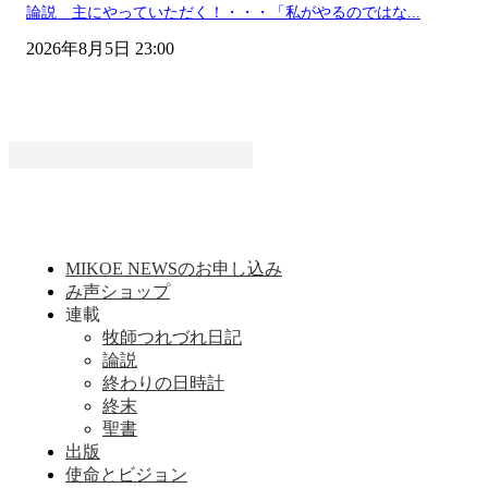
論説 主にやっていただく！・・・「私がやるのではな...
2026年8月5日 23:00
MIKOE NEWSのお申し込み
み声ショップ
連載
牧師つれづれ日記
論説
終わりの日時計
終末
聖書
出版
使命とビジョン