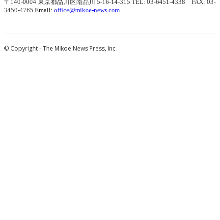
〒140-0004 東京都品川区南品川 5-16-14-315
TEL: 03-6451-4338 FAX: 03-
3450-4765
Email:
office@mikoe-news.com
© Copyright - The Mikoe News Press, Inc.