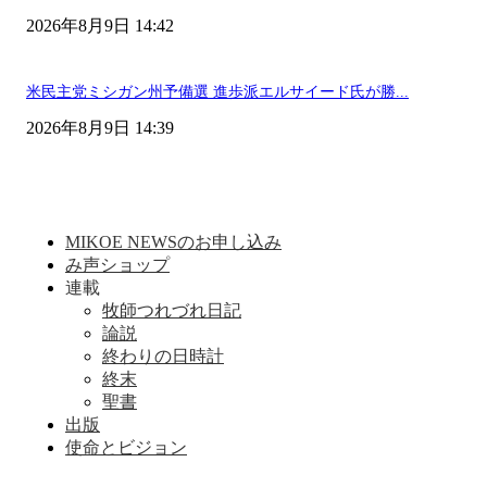
2026年8月9日 14:42
米民主党ミシガン州予備選 進歩派エルサイード氏が勝...
2026年8月9日 14:39
MIKOE NEWSのお申し込み
み声ショップ
連載
牧師つれづれ日記
論説
終わりの日時計
終末
聖書
出版
使命とビジョン