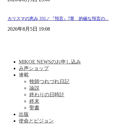
カリスマの恵み 331／『預言』7章 的確な預言の...
2026年8月5日 19:08
MIKOE NEWSのお申し込み
み声ショップ
連載
牧師つれづれ日記
論説
終わりの日時計
終末
聖書
出版
使命とビジョン