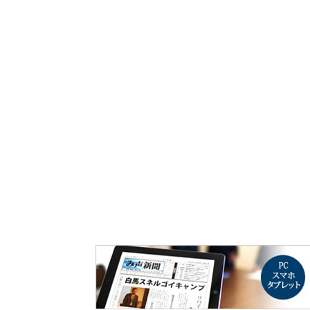
み声ショップ
連載
出版
使命とビジョン