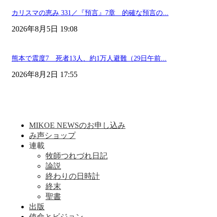
カリスマの恵み 331／『預言』7章 的確な預言の...
2026年8月5日 19:08
熊本で震度7 死者13人、約1万人避難（29日午前...
2026年8月2日 17:55
MIKOE NEWSのお申し込み
み声ショップ
連載
牧師つれづれ日記
論説
終わりの日時計
終末
聖書
出版
使命とビジョン