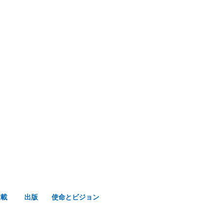
み声ショップ
連載
出版
使命とビジョン
連載
出版
使命とビジョン