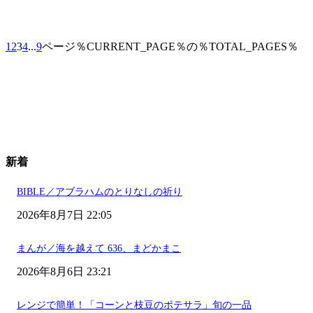
1
2
3
4
...
9
ページ％CURRENT_PAGE％の％TOTAL_PAGES％
新着
BIBLE／アブラハムのとりなしの祈り
2026年8月7日 22:05
まんが／海を越えて 636、まどかまこ
2026年8月6日 23:21
レンジで簡単！「コーンと枝豆のポテサラ」旬の一品