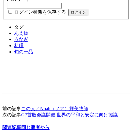
ログイン状態を保存する
タグ
あえ物
うなぎ
料理
旬の一品
前の記事
この人／Noah（ノア）輝美牧師
次の記事
G7首脳会議開催 世界の平和と安定に向け協議
関連記事
同じ著者から