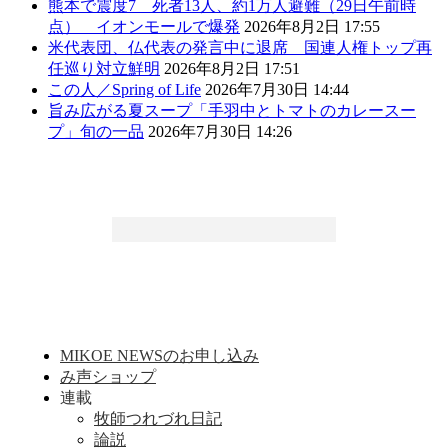
熊本で震度7 死者13人、約1万人避難（29日午前時
点） イオンモールで爆発
2026年8月2日 17:55
米代表団、仏代表の発言中に退席 国連人権トップ再
任巡り対立鮮明
2026年8月2日 17:51
この人／Spring of Life
2026年7月30日 14:44
旨み広がる夏スープ「手羽中とトマトのカレースー
プ」旬の一品
2026年7月30日 14:26
MIKOE NEWSのお申し込み
み声ショップ
連載
牧師つれづれ日記
論説