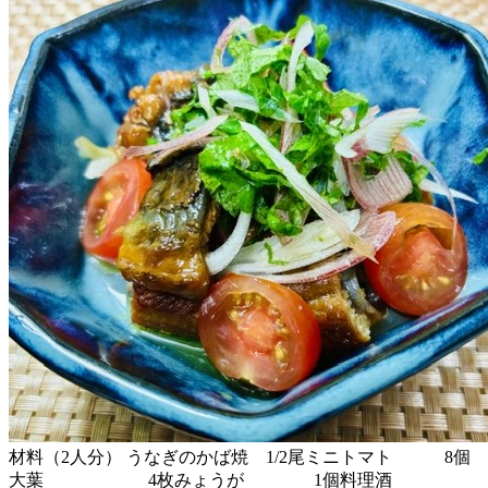
材料（2人分） うなぎのかば焼 1/2尾ミニトマト 8個
大葉 4枚みょうが 1個料理酒