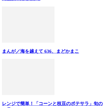
まんが／海を越えて 636、まどかまこ
レンジで簡単！「コーンと枝豆のポテサラ」旬の