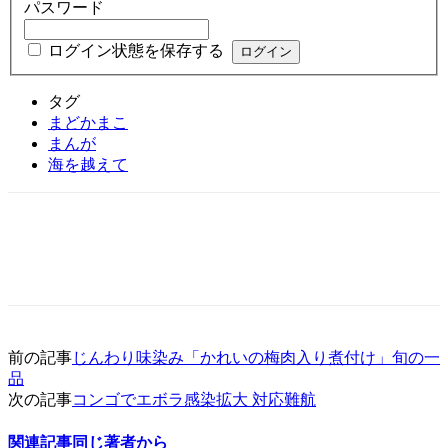
パスワード
ログイン状態を保存する
タグ
まどかまこ
まんが
海を越えて
前の記事
じんわり味染み「かれいの梅肉入り煮付け」旬の一
品
次の記事
コンゴでエボラ感染拡大 対応難航
関連記事
同じ著者から