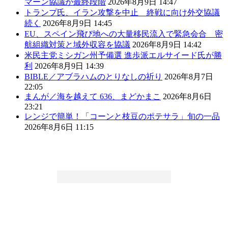
マーン協議が最終段階
2026年8月9日 14:47
トランプ氏、イラン攻撃を中止 終戦に向け外交協議
続く
2026年8月9日 14:45
EU、スペイン飛び地への大量移民流入で緊急会合 密
航組織対策と域外収容を協議
2026年8月9日 14:42
米民主党ミシガン州予備選 進歩派エルサイード氏が勝
利
2026年8月9日 14:39
BIBLE／アブラハムのとりなしの祈り
2026年8月7日
22:05
まんが／海を越えて 636、まどかまこ
2026年8月6日
23:21
レンジで簡単！「コーンと枝豆のポテサラ」旬の一品
2026年8月6日 11:15