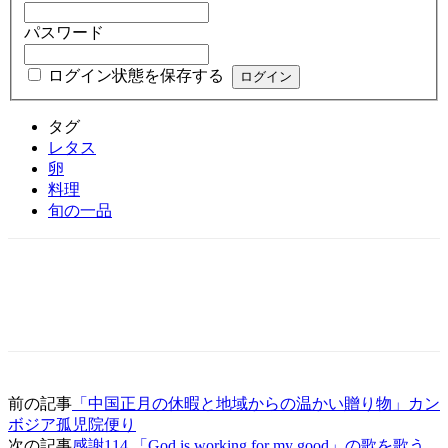
パスワード
ログイン状態を保存する
タグ
レタス
卵
料理
旬の一品
前の記事
「中国正月の休暇と地域からの温かい贈り物」カン
ボジア孤児院便り
次の記事
感謝114 「God is working for my good」の歌を歌う