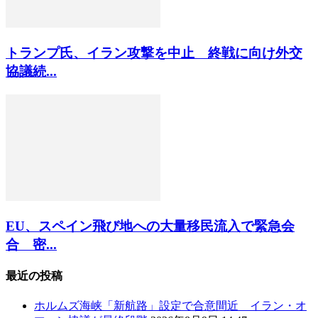
トランプ氏、イラン攻撃を中止 終戦に向け外交
協議続...
EU、スペイン飛び地への大量移民流入で緊急会
合 密...
最近の投稿
ホルムズ海峡「新航路」設定で合意間近 イラン・オ