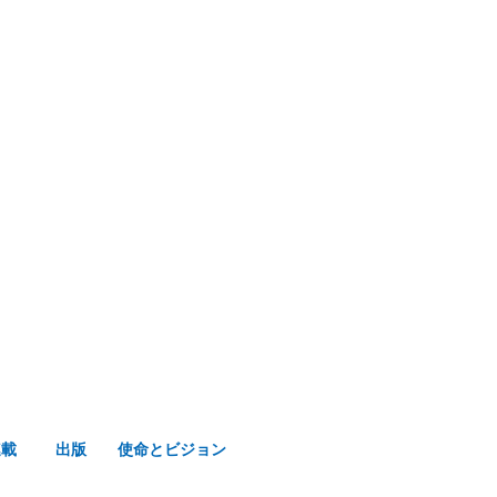
み声ショップ
連載
出版
使命とビジョン
連載
出版
使命とビジョン