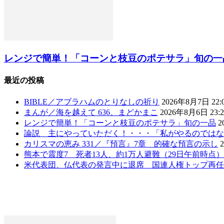
レンジで簡単！「コーンと枝豆のポテサラ」旬の一
最近の投稿
BIBLE／アブラハムのとりなしの祈り
2026年8月7日 22:
まんが／海を越えて 636、まどかまこ
2026年8月6日 23:2
レンジで簡単！「コーンと枝豆のポテサラ」旬の一品
2
論説 主にやっていただく！・・・「私がやるのではな
カリスマの恵み 331／『預言』7章 的確な預言の示し
熊本で震度7 死者13人、約1万人避難（29日午前時点
米代表団、仏代表の発言中に退席 国連人権トップ再任