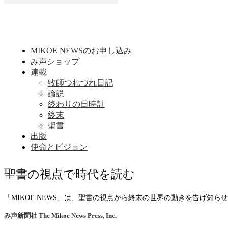
MIKOE NEWSのお申し込み
み声ショップ
連載
牧師つれづれ日記
論説
終わりの日時計
終末
聖書
出版
使命とビジョン
聖書の視点で時代を読む
「MIKOE NEWS」は、聖書の視点から終末の世界の動きを告げ知
み声新聞社
The Mikoe News Press, Inc.