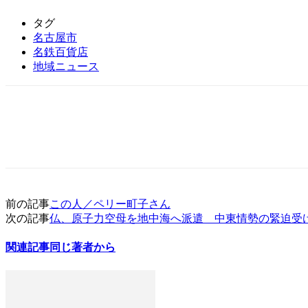
タグ
名古屋市
名鉄百貨店
地域ニュース
前の記事
この人／ペリー町子さん
次の記事
仏、原子力空母を地中海へ派遣 中東情勢の緊迫受
関連記事
同じ著者から