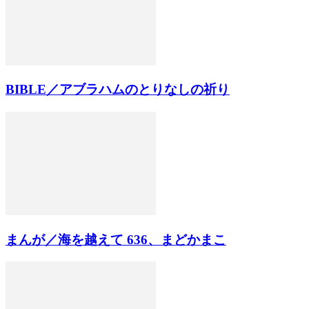
BIBLE／アブラハムのとりなしの祈り
まんが／海を越えて 636、まどかまこ