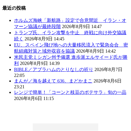
最近の投稿
ホルムズ海峡「新航路」設定で合意間近 イラン・オ
マーン協議が最終段階
2026年8月9日 14:47
トランプ氏、イラン攻撃を中止 終戦に向け外交協議
続く
2026年8月9日 14:45
EU、スペイン飛び地への大量移民流入で緊急会合 密
航組織対策と域外収容を協議
2026年8月9日 14:42
米民主党ミシガン州予備選 進歩派エルサイード氏が勝
利
2026年8月9日 14:39
BIBLE／アブラハムのとりなしの祈り
2026年8月7日
22:05
まんが／海を越えて 636、まどかまこ
2026年8月6日
23:21
レンジで簡単！「コーンと枝豆のポテサラ」旬の一品
2026年8月6日 11:15