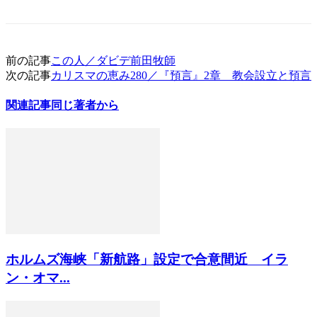
前の記事
この人／ダビデ前田牧師
次の記事
カリスマの恵み280／『預言』2章 教会設立と預言
関連記事
同じ著者から
ホルムズ海峡「新航路」設定で合意間近 イラ
ン・オマ...