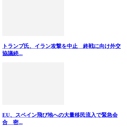
トランプ氏、イラン攻撃を中止 終戦に向け外交
協議続...
EU、スペイン飛び地への大量移民流入で緊急会
合 密...