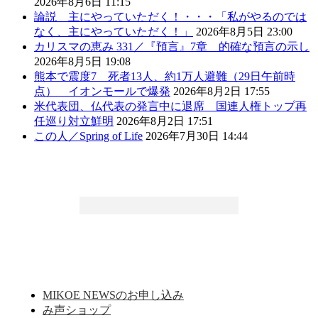
2026年8月6日 11:15
論説 主にやっていただく！・・・「私がやるのでは
なく、主にやっていただく！」
2026年8月5日 23:00
カリスマの恵み 331／『預言』7章 的確な預言の示し
2026年8月5日 19:08
熊本で震度7 死者13人、約1万人避難（29日午前時
点） イオンモールで爆発
2026年8月2日 17:55
米代表団、仏代表の発言中に退席 国連人権トップ再
任巡り対立鮮明
2026年8月2日 17:51
この人／Spring of Life
2026年7月30日 14:44
MIKOE NEWSのお申し込み
み声ショップ