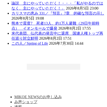
論説 主にやっていただく！・・・「私がやるのでは
なく、主にやっていただく！」
2026年8月5日 23:00
カリスマの恵み 331／『預言』7章 的確な預言の示し
2026年8月5日 19:08
熊本で震度7 死者13人、約1万人避難（29日午前時
点） イオンモールで爆発
2026年8月2日 17:55
米代表団、仏代表の発言中に退席 国連人権トップ再
任巡り対立鮮明
2026年8月2日 17:51
この人／Spring of Life
2026年7月30日 14:44
MIKOE NEWSのお申し込み
み声ショップ
連載