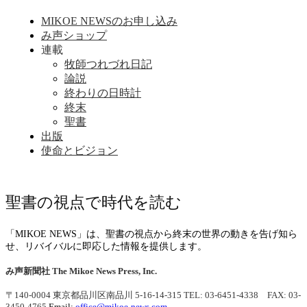
MIKOE NEWSのお申し込み
み声ショップ
連載
牧師つれづれ日記
論説
終わりの日時計
終末
聖書
出版
使命とビジョン
聖書の視点で時代を読む
「MIKOE NEWS」は、聖書の視点から終末の世界の動きを告げ知ら
せ、リバイバルに即応した情報を提供します。
み声新聞社
The Mikoe News Press, Inc.
〒140-0004 東京都品川区南品川 5-16-14-315
TEL: 03-6451-4338 FAX: 03-
3450-4765
Email:
office@mikoe-news.com