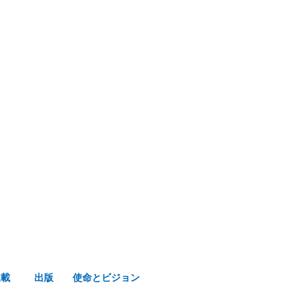
み声ショップ
連載
出版
使命とビジョン
連載
出版
使命とビジョン