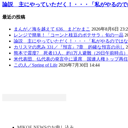
論説 主にやっていただく！・・・「私がやるのではな
最近の投稿
まんが／海を越えて 636、まどかまこ
2026年8月6日 23:2
レンジで簡単！「コーンと枝豆のポテサラ」旬の一品
2
論説 主にやっていただく！・・・「私がやるのではな
カリスマの恵み 331／『預言』7章 的確な預言の示し
熊本で震度7 死者13人、約1万人避難（29日午前時点
米代表団、仏代表の発言中に退席 国連人権トップ再任
この人／Spring of Life
2026年7月30日 14:44
MIKOE NEWSのお申し込み