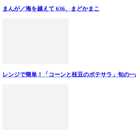
まんが／海を越えて 636、まどかまこ
レンジで簡単！「コーンと枝豆のポテサラ」旬の一