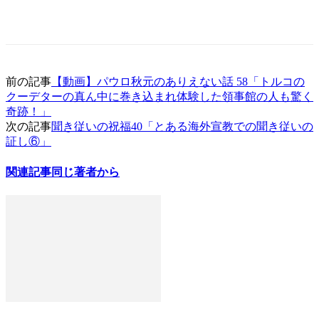
前の記事
【動画】パウロ秋元のありえない話 58「トルコの
クーデターの真ん中に巻き込まれ体験した領事館の人も驚く
奇跡！」
次の記事
聞き従いの祝福40「とある海外宣教での聞き従いの
証し⑥」
関連記事
同じ著者から