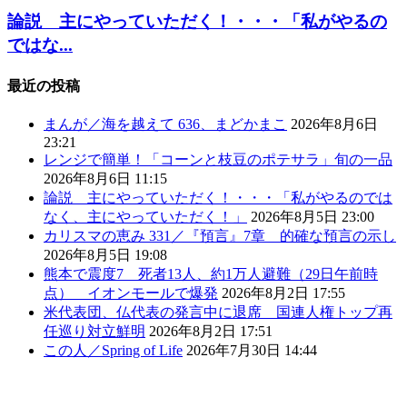
論説 主にやっていただく！・・・「私がやるの
ではな...
最近の投稿
まんが／海を越えて 636、まどかまこ
2026年8月6日
23:21
レンジで簡単！「コーンと枝豆のポテサラ」旬の一品
2026年8月6日 11:15
論説 主にやっていただく！・・・「私がやるのでは
なく、主にやっていただく！」
2026年8月5日 23:00
カリスマの恵み 331／『預言』7章 的確な預言の示し
2026年8月5日 19:08
熊本で震度7 死者13人、約1万人避難（29日午前時
点） イオンモールで爆発
2026年8月2日 17:55
米代表団、仏代表の発言中に退席 国連人権トップ再
任巡り対立鮮明
2026年8月2日 17:51
この人／Spring of Life
2026年7月30日 14:44