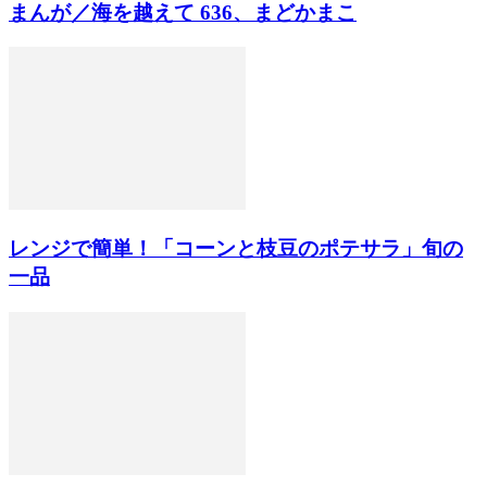
まんが／海を越えて 636、まどかまこ
レンジで簡単！「コーンと枝豆のポテサラ」旬の
一品