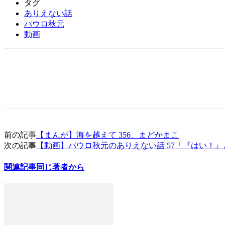
タグ
ありえない話
パウロ秋元
動画
前の記事
【まんが】海を越えて 356、まどかまこ
次の記事
【動画】パウロ秋元のありえない話 57「『はい！
関連記事
同じ著者から