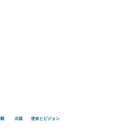
み声ショップ
連載
出版
使命とビジョン
連載
出版
使命とビジョン