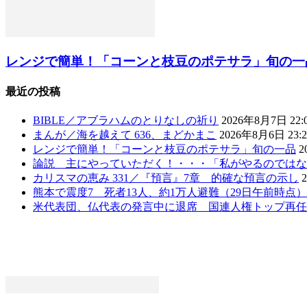
レンジで簡単！「コーンと枝豆のポテサラ」旬の一
最近の投稿
BIBLE／アブラハムのとりなしの祈り
2026年8月7日 22:
まんが／海を越えて 636、まどかまこ
2026年8月6日 23:2
レンジで簡単！「コーンと枝豆のポテサラ」旬の一品
2
論説 主にやっていただく！・・・「私がやるのではな
カリスマの恵み 331／『預言』7章 的確な預言の示し
熊本で震度7 死者13人、約1万人避難（29日午前時点
米代表団、仏代表の発言中に退席 国連人権トップ再任