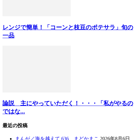
レンジで簡単！「コーンと枝豆のポテサラ」旬の
一品
論説 主にやっていただく！・・・「私がやるの
ではな...
最近の投稿
まんが／海を越えて 636、まどかまこ
2026年8月6日