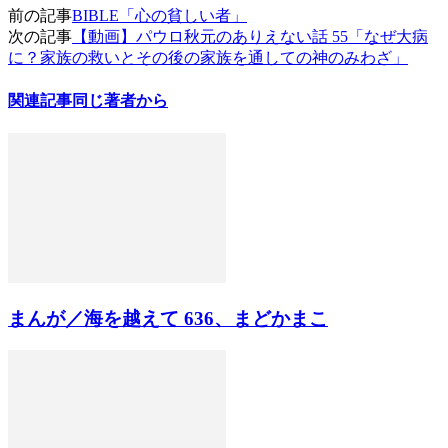
前の記事
BIBLE「心の貧しい者」
次の記事
【動画】パウロ秋元のありえない話 55「なぜ大病
に？家族の救いとその後の家族を通しての神のみわざ」
関連記事
同じ著者から
まんが／海を越えて 636、まどかまこ