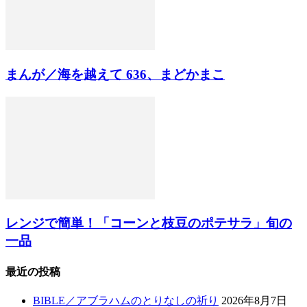
まんが／海を越えて 636、まどかまこ
レンジで簡単！「コーンと枝豆のポテサラ」旬の
一品
最近の投稿
BIBLE／アブラハムのとりなしの祈り
2026年8月7日