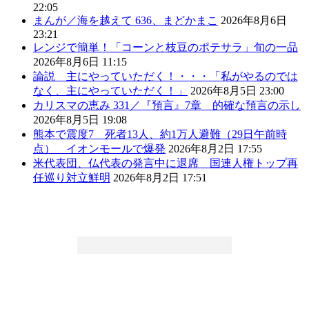
22:05
まんが／海を越えて 636、まどかまこ
2026年8月6日
23:21
レンジで簡単！「コーンと枝豆のポテサラ」旬の一品
2026年8月6日 11:15
論説 主にやっていただく！・・・「私がやるのでは
なく、主にやっていただく！」
2026年8月5日 23:00
カリスマの恵み 331／『預言』7章 的確な預言の示し
2026年8月5日 19:08
熊本で震度7 死者13人、約1万人避難（29日午前時
点） イオンモールで爆発
2026年8月2日 17:55
米代表団、仏代表の発言中に退席 国連人権トップ再
任巡り対立鮮明
2026年8月2日 17:51