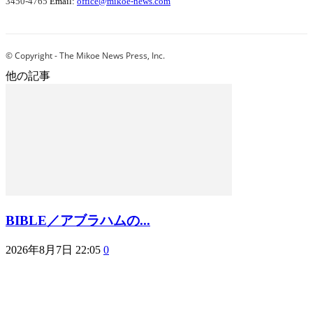
3450-4765
Email:
office@mikoe-news.com
© Copyright - The Mikoe News Press, Inc.
他の記事
BIBLE／アブラハムの...
2026年8月7日 22:05
0