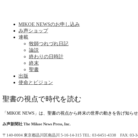
MIKOE NEWSのお申し込み
み声ショップ
連載
牧師つれづれ日記
論説
終わりの日時計
終末
聖書
出版
使命とビジョン
聖書の視点で時代を読む
「MIKOE NEWS」は、聖書の視点から終末の世界の動きを告げ知
み声新聞社
The Mikoe News Press, Inc.
〒140-0004 東京都品川区南品川 5-16-14-315
TEL: 03-6451-4338 FAX: 03-3