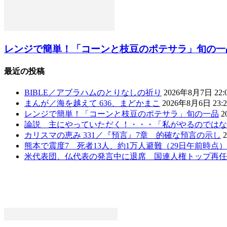
レンジで簡単！「コーンと枝豆のポテサラ」旬の一
最近の投稿
BIBLE／アブラハムのとりなしの祈り
2026年8月7日 22:
まんが／海を越えて 636、まどかまこ
2026年8月6日 23:2
レンジで簡単！「コーンと枝豆のポテサラ」旬の一品
2
論説 主にやっていただく！・・・「私がやるのではな
カリスマの恵み 331／『預言』7章 的確な預言の示し
熊本で震度7 死者13人、約1万人避難（29日午前時点
米代表団、仏代表の発言中に退席 国連人権トップ再任