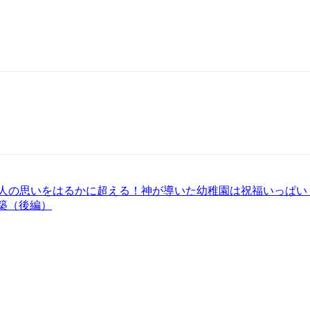
は人の思いをはるかに超える！神が導いた幼稚園は祝福いっぱい
築（後編）