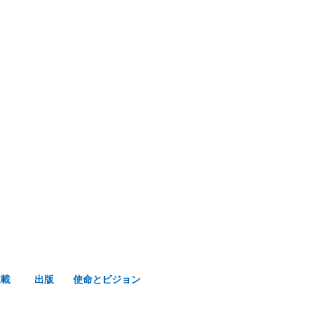
み声ショップ
連載
出版
使命とビジョン
連載
出版
使命とビジョン