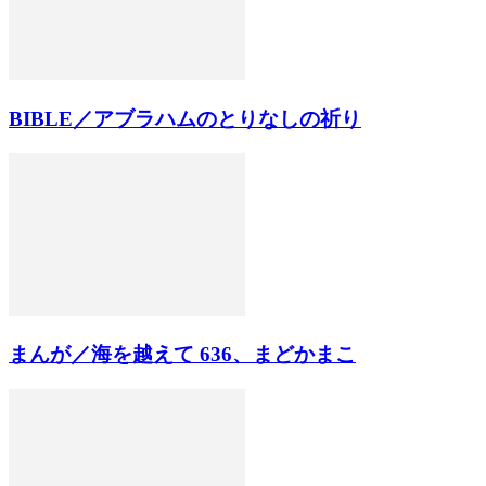
BIBLE／アブラハムのとりなしの祈り
まんが／海を越えて 636、まどかまこ