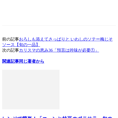
前の記事
おろしも添えてさっぱりと いわしのソテー梅じそ
ソース【旬の一品】
次の記事
カリスマの恵み36「預言は吟味が必要①」
関連記事
同じ著者から