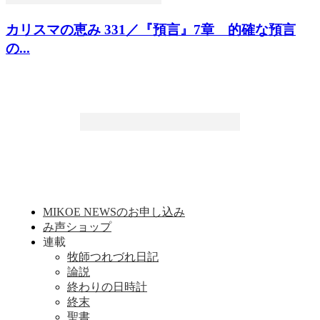
カリスマの恵み 331／『預言』7章 的確な預言
の...
MIKOE NEWSのお申し込み
み声ショップ
連載
牧師つれづれ日記
論説
終わりの日時計
終末
聖書