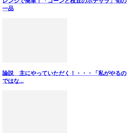
レンジで簡単！「コーンと枝豆のポテサラ」旬の
一品
論説 主にやっていただく！・・・「私がやるの
ではな...