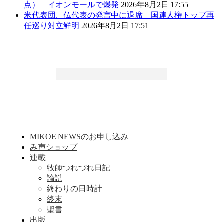
点） イオンモールで爆発
2026年8月2日 17:55
米代表団、仏代表の発言中に退席 国連人権トップ再
任巡り対立鮮明
2026年8月2日 17:51
MIKOE NEWSのお申し込み
み声ショップ
連載
牧師つれづれ日記
論説
終わりの日時計
終末
聖書
出版