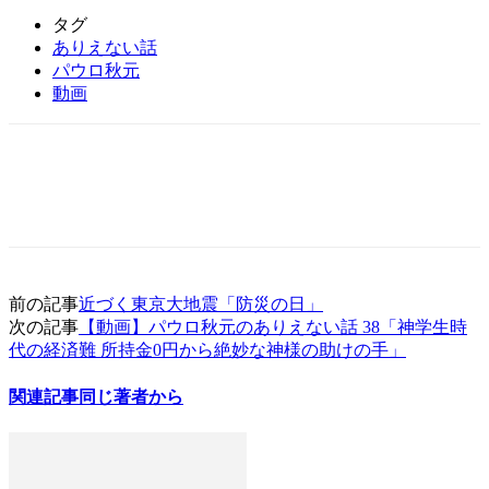
タグ
ありえない話
パウロ秋元
動画
前の記事
近づく東京大地震「防災の日」
次の記事
【動画】パウロ秋元のありえない話 38「神学生時
代の経済難 所持金0円から絶妙な神様の助けの手」
関連記事
同じ著者から