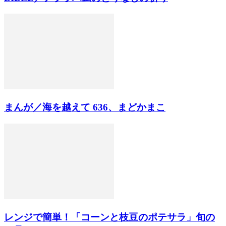
まんが／海を越えて 636、まどかまこ
レンジで簡単！「コーンと枝豆のポテサラ」旬の