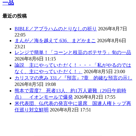
一品
最近の投稿
BIBLE／アブラハムのとりなしの祈り
2026年8月7日
22:05
まんが／海を越えて 636、まどかまこ
2026年8月6日
23:21
レンジで簡単！「コーンと枝豆のポテサラ」旬の一品
2026年8月6日 11:15
論説 主にやっていただく！・・・「私がやるのでは
なく、主にやっていただく！」
2026年8月5日 23:00
カリスマの恵み 331／『預言』7章 的確な預言の示し
2026年8月5日 19:08
熊本で震度7 死者13人、約1万人避難（29日午前時
点） イオンモールで爆発
2026年8月2日 17:55
米代表団、仏代表の発言中に退席 国連人権トップ再
任巡り対立鮮明
2026年8月2日 17:51